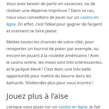
Vous avez besoin de partir en vacances, ou de
réaliser une dépense imprévue ? Dans ce cas,
nous vous conseillons de jouer sur un
casino en
ligne
. En effet, c’est l’idéal pour gagner de l’argent
et vraiment se faire plaisir.
Mettez toutes les chances de votre côté, pour
remporter un tournoi de poker par exemple, ou
encore en jouant à la roulette américaine ! Avec
le casino online, les mises sont très intéressantes,
et le jackpot élevé ! C’est donc une très belle
opportunité pour mettre du beurre dans les
épinards. N’attendez plus pour vous inscrire !
Jouez plus à l’aise
Lorsque vous jouez sur un
casino en ligne
, le fait