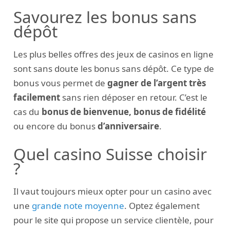
Savourez les bonus sans
dépôt
Les plus belles offres des jeux de casinos en ligne
sont sans doute les bonus sans dépôt. Ce type de
bonus vous permet de
gagner de l’argent très
facilement
sans rien déposer en retour. C’est le
cas du
bonus de bienvenue, bonus de fidélité
ou encore du bonus
d’anniversaire
.
Quel casino Suisse choisir
?
Il vaut toujours mieux opter pour un casino avec
une
grande note moyenne
. Optez également
pour le site qui propose un service clientèle, pour